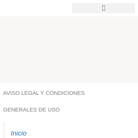
contenido
ENTORNO Y ACTIVIDADES
INFORMACIÓN Y RESERVAS
AVISO LEGAL Y CONDICIONES
GENERALES DE USO
Inicio